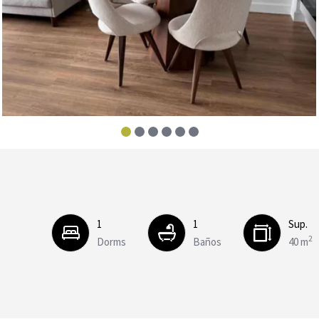
1
1
Sup.
2
Dorms
Baños
40 m