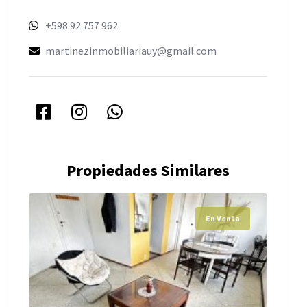
+598 92 757 962
martinezinmobiliariauy@gmail.com
Propiedades Similares
En Venta